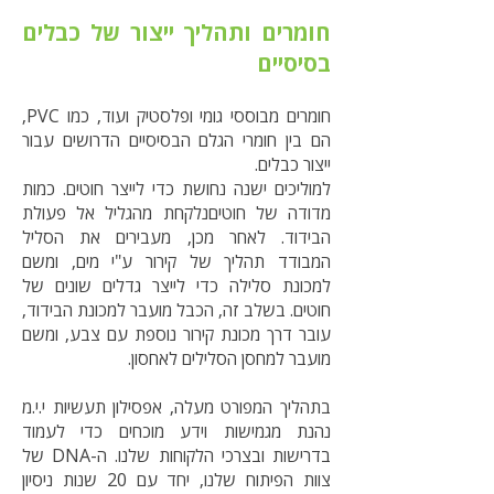
חומרים ותהליך ייצור של כבלים
בסיסיים
חומרים מבוססי גומי ופלסטיק ועוד, כמו PVC,
הם בין חומרי הגלם הבסיסיים הדרושים עבור
ייצור כבלים.
למוליכים ישנה נחושת כדי לייצר חוטים. כמות
מדודה של חוטיםנלקחת מהגליל אל פעולת
הבידוד. לאחר מכן, מעבירים את הסליל
המבודד תהליך של קירור ע"י מים, ומשם
למכונת סלילה כדי לייצר גדלים שונים של
חוטים. בשלב זה, הכבל מועבר למכונת הבידוד,
עובר דרך מכונת קירור נוספת עם צבע, ומשם
מועבר למחסן הסלילים לאחסון.
בתהליך המפורט מעלה, אפסילון תעשיות י.י.מ
נהנת מגמישות וידע מוכחים כדי לעמוד
בדרישות ובצרכי הלקוחות שלנו. ה-DNA של
צוות הפיתוח שלנו, יחד עם 20 שנות ניסיון