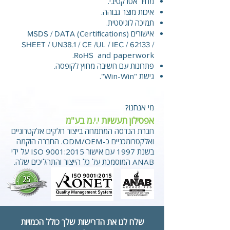
מחיר אטרקטיבי.
איכות מוצר גבוהה.
תמיכה לוגיסטית.
אישורים (Certifications)
MSDS / DATA
SHEET / UN38.1 / CE /UL / IEC / 62133 /
and paperwork.
RoHS
פתרונות עם חשיבה מחוץ לקופסה.
גישת "Win-Win".
מי אנחנו?
אפסילון תעשיות י.י.מ בע"מ
חברת הנדסה המתמחה בייצור חלקים אלקטרוניים
ואלקטרומכניים כ-ODM/OEM. החברה הוקמה
בשנת 1997 עם אישור ISO 9001:2015 על ידי
ANAB המוסמכת על כל הייצור והתהליכים שלה.
שלח לנו את הדרישות שלך כולל הכמויות