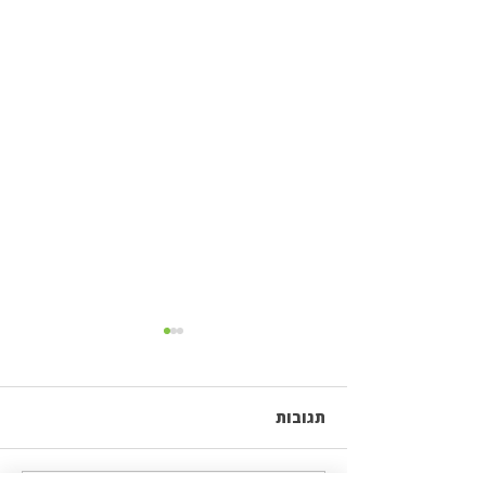
תגובות
לקסן ומדבקות לקסן